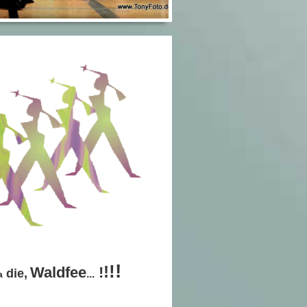
!
!
!
Waldfee
!
die,
...
a