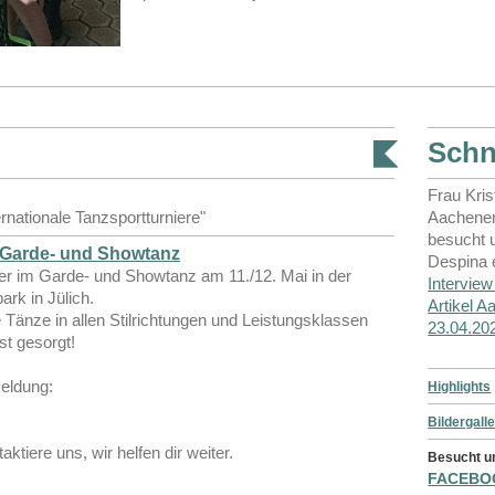
Schn
Frau Kris
ernationale Tanzsportturniere"
Aachener
besucht 
 Garde- und Showtanz
Despina e
er im Garde- und Showtanz am 11./12. Mai in der
Intervie
rk in Jülich.
Artikel 
 Tänze in allen Stilrichtungen und Leistungsklassen
23.04.20
st gesorgt!
eldung:
Highlights
Bildergalle
tiere uns, wir helfen dir weiter.
Besucht u
FACEBO